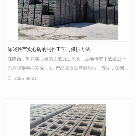
知晓陕西实心砖的制作工艺与保护方法
在陕西，制作实心砖的工艺源远流长。这项传统手艺通过一
系列步骤精心完成，以..产品的质量与耐用性。首先，在制作
实心砖过程中，选用..的原材料至关重要。陕西地区…
2025-02-01