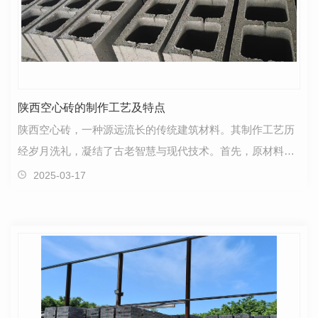
陕西空心砖的制作工艺及特点
陕西空心砖，一种源远流长的传统建筑材料。其制作工艺历
经岁月洗礼，凝结了古老智慧与现代技术。首先，原材料的
选择至关重要，通常由..黏土和其他辅助材料混合而成…
2025-03-17