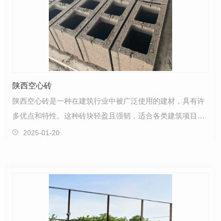
陕西空心砖
陕西空心砖是一种在建筑行业中被广泛使用的建材，具有许
多优点和特性。这种砖块轻盈且强韧，适合各类建筑项目的
构建。它的制造过程经过精心设计，..了每块砖的质量…
2025-01-20