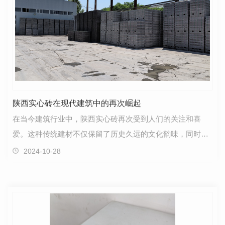
陕西实心砖在现代建筑中的再次崛起
在当今建筑行业中，陕西实心砖再次受到人们的关注和喜
爱。这种传统建材不仅保留了历史久远的文化韵味，同时也
展现出其独特的魅力和优势。随着现代设计理念的发展和…
2024-10-28